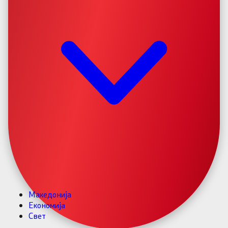
Македонија
Економија
Свет