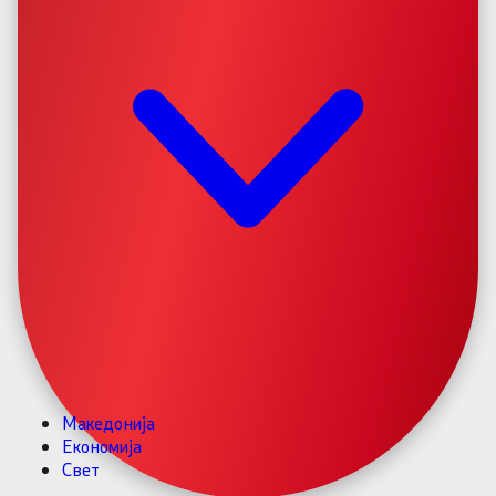
Македонија
Економија
Свет