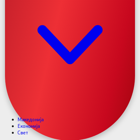
Македонија
Економија
Свет