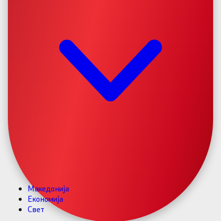
Македонија
Економија
Свет