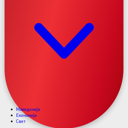
Македонија
Економија
Свет