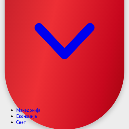
Македонија
Економија
Свет