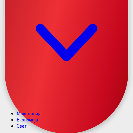
Македонија
Економија
Свет