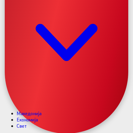
Македонија
Економија
Свет