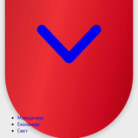
Македонија
Економија
Свет