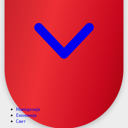
Македонија
Економија
Свет