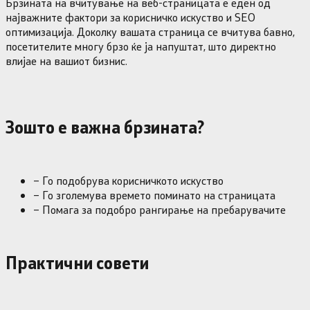
Брзината на вчитување на веб-страницата е еден од
најважните фактори за корисничко искуство и SEO
оптимизација. Доколку вашата страница се вчитува бавно,
посетителите многу брзо ќе ја напуштат, што директно
влијае на вашиот бизнис.
Зошто е важна брзината?
– Го подобрува корисничкото искуство
– Го зголемува времето поминато на страницата
– Помага за подобро рангирање на пребарувачите
Практични совети