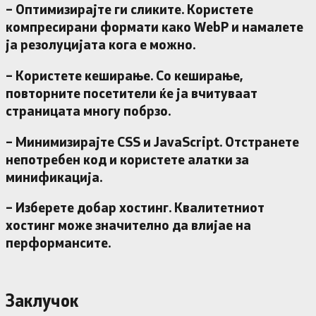
– Оптимизирајте ги сликите. Користете
компресирани формати како WebP и намалете
ја резолуцијата кога е можно.
– Користете кеширање. Со кеширање,
повторните посетители ќе ја вчитуваат
страницата многу побрзо.
– Минимизирајте CSS и JavaScript. Отстранете
непотребен код и користете алатки за
минификација.
– Изберете добар хостинг. Квалитетниот
хостинг може значително да влијае на
перформансите.
Заклучок